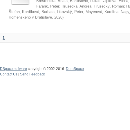
Brestenská, Beáta
;
Bartošovič, Lukáš
;
Čipková, Elena
Farárik, Peter
;
Hrušecká, Andrea
;
Hrušecký, Roman
;
Hu
Štefan
;
Kordíková, Barbara
;
Likavský, Peter
;
Mayerová, Karolína
;
Nagy,
Komenského v Bratislave
,
2020
)
1
DSpace software
copyright © 2002-2016
DuraSpace
Contact Us
|
Send Feedback