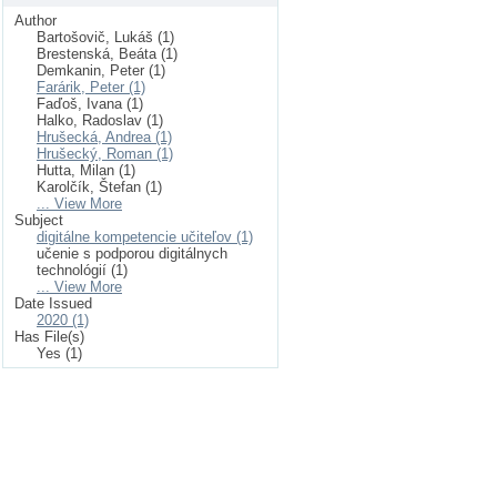
Author
Bartošovič, Lukáš (1)
Brestenská, Beáta (1)
Demkanin, Peter (1)
Farárik, Peter (1)
Faďoš, Ivana (1)
Halko, Radoslav (1)
Hrušecká, Andrea (1)
Hrušecký, Roman (1)
Hutta, Milan (1)
Karolčík, Štefan (1)
... View More
Subject
digitálne kompetencie učiteľov (1)
učenie s podporou digitálnych
technológií (1)
... View More
Date Issued
2020 (1)
Has File(s)
Yes (1)