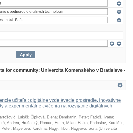
ults for community: Univerzita Komenského v Bratislave -
ncie učiteľa : digitálne vzdelávacie prostredie, inovatívne
ty a experimentálne cvičenia na rozvíjanie digitálnych
artošovič, Lukáš
;
Čipková, Elena
;
Demkanin, Peter
;
Faďoš, Ivana
;
ká, Andrea
;
Hrušecký, Roman
;
Hutta, Milan
;
Halko, Radoslav
;
Karolčík,
 Peter
;
Mayerová, Karolína
;
Nagy, Tibor
;
Nagyová, Soňa
(
Univerzita