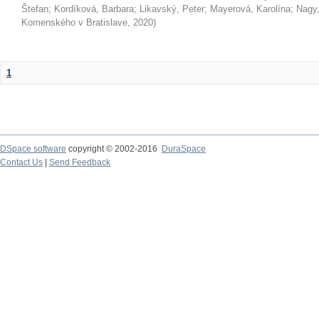
Štefan
;
Kordíková, Barbara
;
Likavský, Peter
;
Mayerová, Karolína
;
Nagy,
Komenského v Bratislave
,
2020
)
1
DSpace software
copyright © 2002-2016
DuraSpace
Contact Us
|
Send Feedback