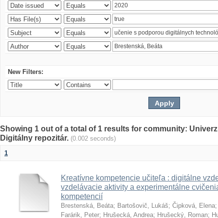
New Filters:
Showing 1 out of a total of 1 results for community: Univer
Digitálny repozitár.
(0.002 seconds)
1
Kreatívne kompetencie učiteľa : digitálne vzde
vzdelávacie aktivity a experimentálne cvičenia
kompetencií
Brestenská, Beáta
;
Bartošovič, Lukáš
;
Čipková, Elena
Farárik, Peter
;
Hrušecká, Andrea
;
Hrušecký, Roman
;
Hu