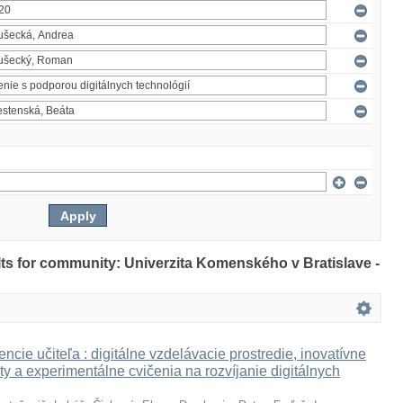
ults for community: Univerzita Komenského v Bratislave -
ncie učiteľa : digitálne vzdelávacie prostredie, inovatívne
ty a experimentálne cvičenia na rozvíjanie digitálnych