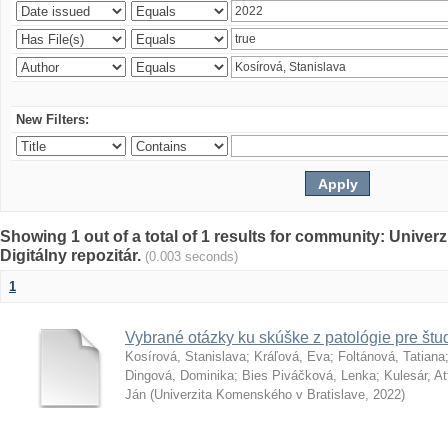
New Filters:
Showing 1 out of a total of 1 results for community: Univer
Digitálny repozitár.
(0.003 seconds)
1
Vybrané otázky ku skúške z patológie pre št
Kosírová, Stanislava
;
Kráľová, Eva
;
Foltánová, Tatiana
Dingová, Dominika
;
Bies Piváčková, Lenka
;
Kulesár, Att
Ján
(
Univerzita Komenského v Bratislave
,
2022
)