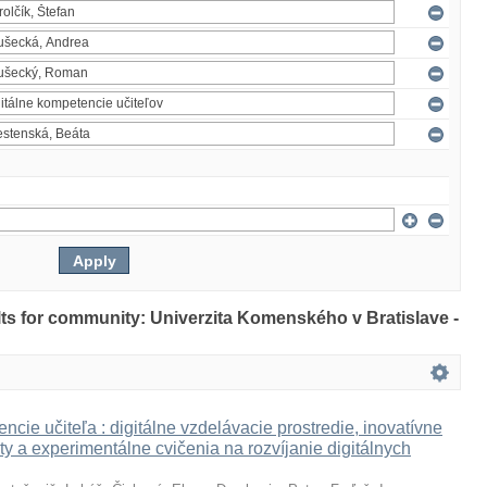
ults for community: Univerzita Komenského v Bratislave -
ncie učiteľa : digitálne vzdelávacie prostredie, inovatívne
ty a experimentálne cvičenia na rozvíjanie digitálnych