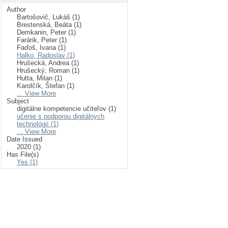
Author
Bartošovič, Lukáš (1)
Brestenská, Beáta (1)
Demkanin, Peter (1)
Farárik, Peter (1)
Faďoš, Ivana (1)
Halko, Radoslav (1)
Hrušecká, Andrea (1)
Hrušecký, Roman (1)
Hutta, Milan (1)
Karolčík, Štefan (1)
... View More
Subject
digitálne kompetencie učiteľov (1)
učenie s podporou digitálnych
technológií (1)
... View More
Date Issued
2020 (1)
Has File(s)
Yes (1)