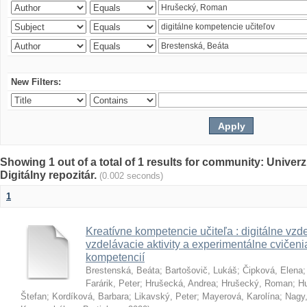
New Filters:
Showing 1 out of a total of 1 results for community: Univer
Digitálny repozitár.
(0.002 seconds)
1
Kreatívne kompetencie učiteľa : digitálne vzde
vzdelávacie aktivity a experimentálne cvičenia
kompetencií
Brestenská, Beáta
;
Bartošovič, Lukáš
;
Čipková, Elena
Farárik, Peter
;
Hrušecká, Andrea
;
Hrušecký, Roman
;
Hu
Štefan
;
Kordíková, Barbara
;
Likavský, Peter
;
Mayerová, Karolína
;
Nagy,