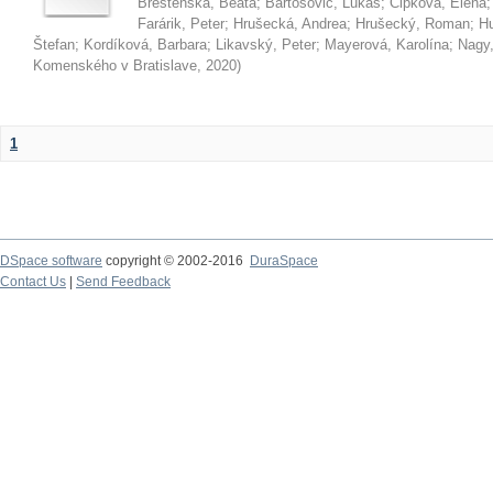
Brestenská, Beáta
;
Bartošovič, Lukáš
;
Čipková, Elena
Farárik, Peter
;
Hrušecká, Andrea
;
Hrušecký, Roman
;
Hu
Štefan
;
Kordíková, Barbara
;
Likavský, Peter
;
Mayerová, Karolína
;
Nagy,
Komenského v Bratislave
,
2020
)
1
DSpace software
copyright © 2002-2016
DuraSpace
Contact Us
|
Send Feedback