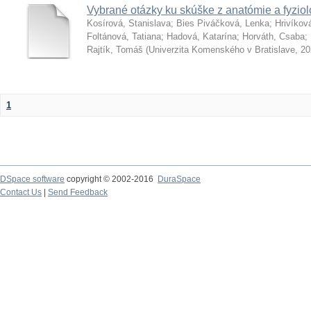
Vybrané otázky ku skúške z anatómie a fyziol
Kosírová, Stanislava
;
Bies Piváčková, Lenka
;
Hrivíkov
Foltánová, Tatiana
;
Hadová, Katarína
;
Horváth, Csaba
;
Rajtík, Tomáš
(
Univerzita Komenského v Bratislave
,
20
1
DSpace software
copyright © 2002-2016
DuraSpace
Contact Us
|
Send Feedback