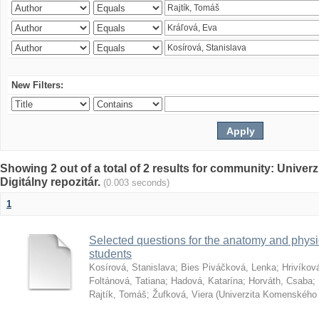
New Filters:
Showing 2 out of a total of 2 results for community: Univer
Digitálny repozitár.
(0.003 seconds)
1
Selected questions for the anatomy and phys
students
Kosírová, Stanislava
;
Bies Piváčková, Lenka
;
Hrivíkov
Foltánová, Tatiana
;
Hadová, Katarína
;
Horváth, Csaba
;
Rajtík, Tomáš
;
Žufková, Viera
(
Univerzita Komenského 