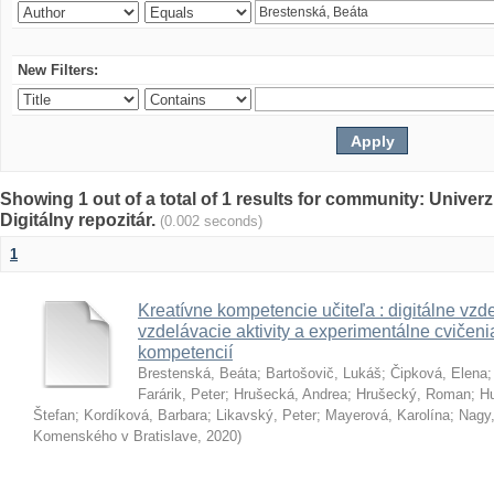
New Filters:
Showing 1 out of a total of 1 results for community: Univer
Digitálny repozitár.
(0.002 seconds)
1
Kreatívne kompetencie učiteľa : digitálne vzde
vzdelávacie aktivity a experimentálne cvičenia
kompetencií
Brestenská, Beáta
;
Bartošovič, Lukáš
;
Čipková, Elena
Farárik, Peter
;
Hrušecká, Andrea
;
Hrušecký, Roman
;
Hu
Štefan
;
Kordíková, Barbara
;
Likavský, Peter
;
Mayerová, Karolína
;
Nagy,
Komenského v Bratislave
,
2020
)