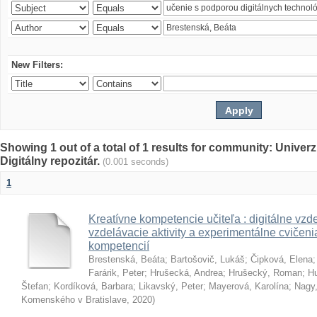
New Filters:
Showing 1 out of a total of 1 results for community: Univer
Digitálny repozitár.
(0.001 seconds)
1
Kreatívne kompetencie učiteľa : digitálne vzde
vzdelávacie aktivity a experimentálne cvičenia
kompetencií
Brestenská, Beáta
;
Bartošovič, Lukáš
;
Čipková, Elena
Farárik, Peter
;
Hrušecká, Andrea
;
Hrušecký, Roman
;
Hu
Štefan
;
Kordíková, Barbara
;
Likavský, Peter
;
Mayerová, Karolína
;
Nagy,
Komenského v Bratislave
,
2020
)