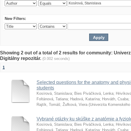
New Filters:
Showing 2 out of a total of 2 results for community: Univer
Digitálny repozitár.
(0.002 seconds)
1
Selected questions for the anatomy and phys
students
Kosírová, Stanislava
;
Bies Piváčková, Lenka
;
Hrivíkov
Foltánová, Tatiana
;
Hadová, Katarína
;
Horváth, Csaba
;
Rajtík, Tomáš
;
Žufková, Viera
(
Univerzita Komenského 
Vybrané otázky ku skúške z anatómie a fyziol
Kosírová, Stanislava
;
Bies Piváčková, Lenka
;
Hrivíkov
Foltánová, Tatiana
;
Hadová, Katarína
;
Horváth, Csaba
;