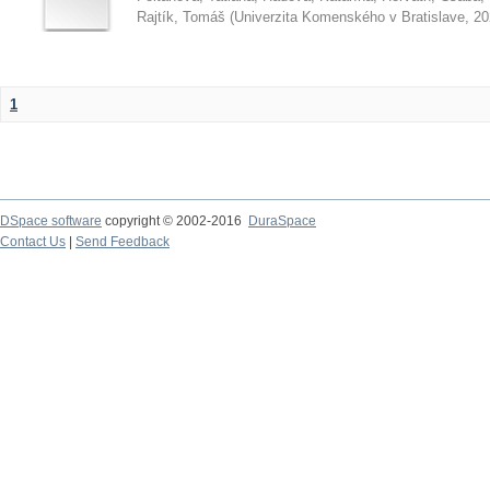
Rajtík, Tomáš
(
Univerzita Komenského v Bratislave
,
20
1
DSpace software
copyright © 2002-2016
DuraSpace
Contact Us
|
Send Feedback