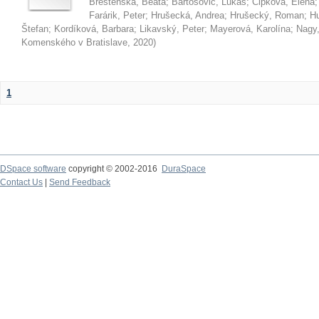
Brestenská, Beáta
;
Bartošovič, Lukáš
;
Čipková, Elena
Farárik, Peter
;
Hrušecká, Andrea
;
Hrušecký, Roman
;
Hu
Štefan
;
Kordíková, Barbara
;
Likavský, Peter
;
Mayerová, Karolína
;
Nagy,
Komenského v Bratislave
,
2020
)
1
DSpace software
copyright © 2002-2016
DuraSpace
Contact Us
|
Send Feedback