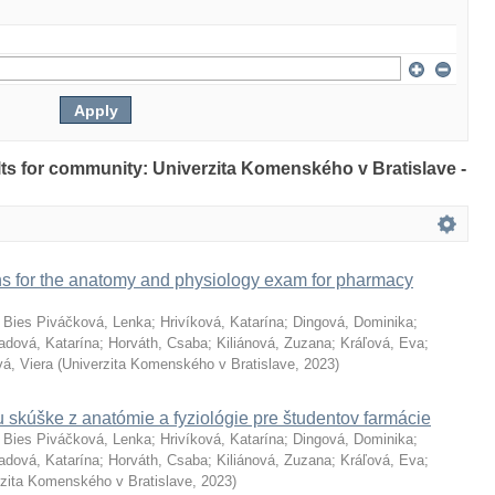
ults for community: Univerzita Komenského v Bratislave -
ns for the anatomy and physiology exam for pharmacy
;
Bies Piváčková, Lenka
;
Hrivíková, Katarína
;
Dingová, Dominika
;
adová, Katarína
;
Horváth, Csaba
;
Kiliánová, Zuzana
;
Kráľová, Eva
;
á, Viera
(
Univerzita Komenského v Bratislave
,
2023
)
 skúške z anatómie a fyziológie pre študentov farmácie
;
Bies Piváčková, Lenka
;
Hrivíková, Katarína
;
Dingová, Dominika
;
adová, Katarína
;
Horváth, Csaba
;
Kiliánová, Zuzana
;
Kráľová, Eva
;
rzita Komenského v Bratislave
,
2023
)