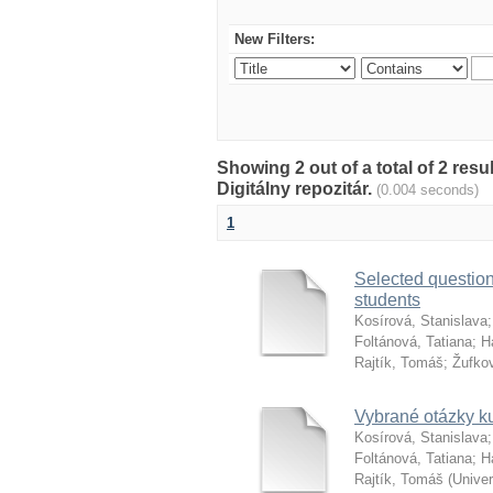
New Filters:
Showing 2 out of a total of 2 res
Digitálny repozitár.
(0.004 seconds)
1
Selected questio
students
Kosírová, Stanislava
Foltánová, Tatiana
;
H
Rajtík, Tomáš
;
Žufkov
Vybrané otázky ku
Kosírová, Stanislava
Foltánová, Tatiana
;
H
Rajtík, Tomáš
(
Unive