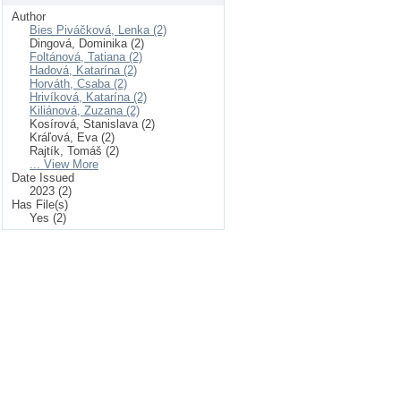
Author
Bies Piváčková, Lenka (2)
Dingová, Dominika (2)
Foltánová, Tatiana (2)
Hadová, Katarína (2)
Horváth, Csaba (2)
Hrivíková, Katarína (2)
Kiliánová, Zuzana (2)
Kosírová, Stanislava (2)
Kráľová, Eva (2)
Rajtík, Tomáš (2)
... View More
Date Issued
2023 (2)
Has File(s)
Yes (2)