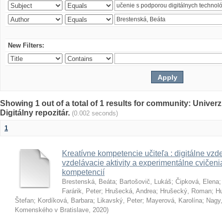
New Filters:
Showing 1 out of a total of 1 results for community: Univer
Digitálny repozitár.
(0.002 seconds)
1
Kreatívne kompetencie učiteľa : digitálne vzde
vzdelávacie aktivity a experimentálne cvičenia
kompetencií
Brestenská, Beáta
;
Bartošovič, Lukáš
;
Čipková, Elena
Farárik, Peter
;
Hrušecká, Andrea
;
Hrušecký, Roman
;
Hu
Štefan
;
Kordíková, Barbara
;
Likavský, Peter
;
Mayerová, Karolína
;
Nagy,
Komenského v Bratislave
,
2020
)