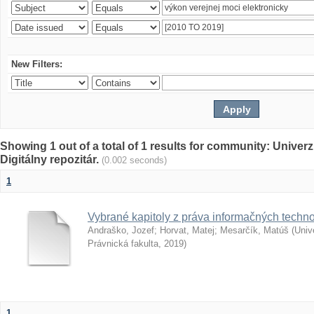
New Filters:
Showing 1 out of a total of 1 results for community: Univer
Digitálny repozitár.
(0.002 seconds)
1
Vybrané kapitoly z práva informačných techno
Andraško, Jozef
;
Horvat, Matej
;
Mesarčík, Matúš
(
Univ
Právnická fakulta
,
2019
)
1