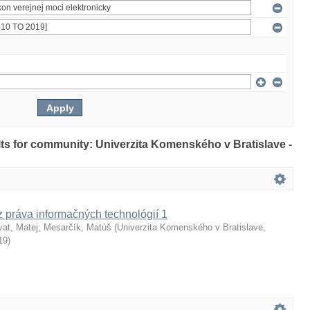
ults for community: Univerzita Komenského v Bratislave -
z práva informačných technológií 1
vat, Matej
;
Mesarčík, Matúš
(
Univerzita Komenského v Bratislave,
19
)