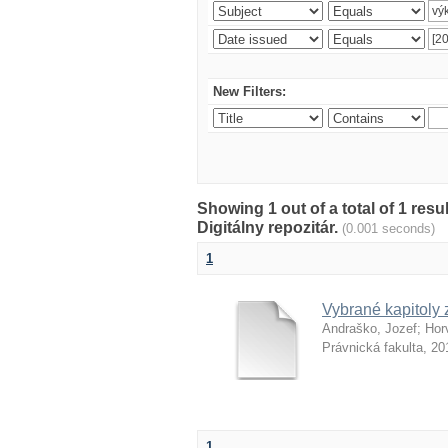
New Filters:
Showing 1 out of a total of 1 res
Digitálny repozitár.
(0.001 seconds)
1
Vybrané kapitoly 
Andraško, Jozef
;
Hor
Právnická fakulta
,
20
1