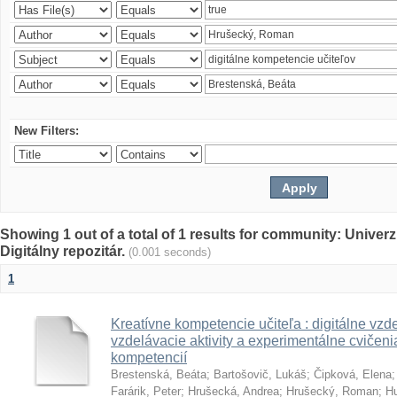
New Filters:
Showing 1 out of a total of 1 results for community: Univer
Digitálny repozitár.
(0.001 seconds)
1
Kreatívne kompetencie učiteľa : digitálne vzde
vzdelávacie aktivity a experimentálne cvičenia
kompetencií
Brestenská, Beáta
;
Bartošovič, Lukáš
;
Čipková, Elena
Farárik, Peter
;
Hrušecká, Andrea
;
Hrušecký, Roman
;
Hu