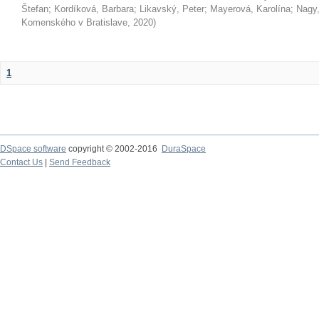
Štefan
;
Kordíková, Barbara
;
Likavský, Peter
;
Mayerová, Karolína
;
Nagy,
Komenského v Bratislave
,
2020
)
1
DSpace software
copyright © 2002-2016
DuraSpace
Contact Us
|
Send Feedback