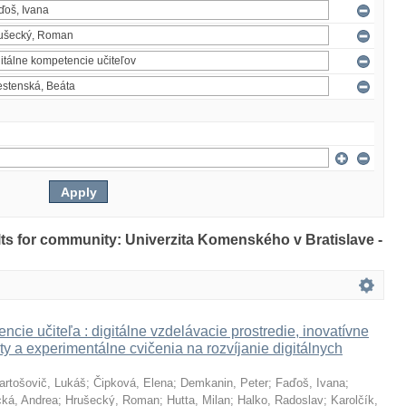
ults for community: Univerzita Komenského v Bratislave -
ncie učiteľa : digitálne vzdelávacie prostredie, inovatívne
ty a experimentálne cvičenia na rozvíjanie digitálnych
artošovič, Lukáš
;
Čipková, Elena
;
Demkanin, Peter
;
Faďoš, Ivana
;
ká, Andrea
;
Hrušecký, Roman
;
Hutta, Milan
;
Halko, Radoslav
;
Karolčík,