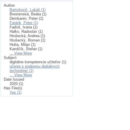
Author
Bartošovič, Lukáš (1)
Brestenská, Beáta (1)
Demkanin, Peter (1)
Farárik, Peter (1)
Faďoš, Ivana (1)
Halko, Radoslav (1)
Hrušecká, Andrea (1)
Hrušecký, Roman (1)
Hutta, Milan (1)
Karolčík, Štefan (1)
... View More
Subject
digitálne kompetencie učiteľov (1)
učenie s podporou digitálnych
technológií (1)
... View More
Date Issued
2020 (1)
Has File(s)
Yes (1)