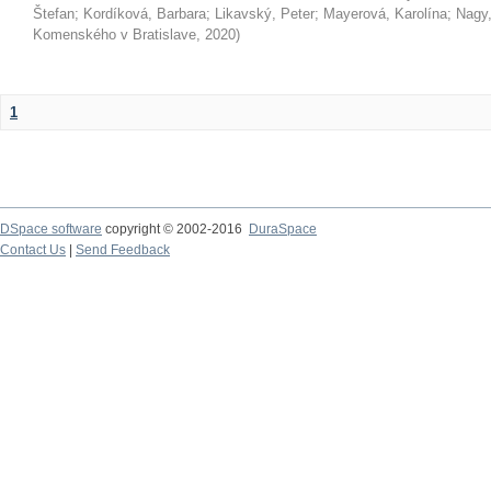
Štefan
;
Kordíková, Barbara
;
Likavský, Peter
;
Mayerová, Karolína
;
Nagy,
Komenského v Bratislave
,
2020
)
1
DSpace software
copyright © 2002-2016
DuraSpace
Contact Us
|
Send Feedback