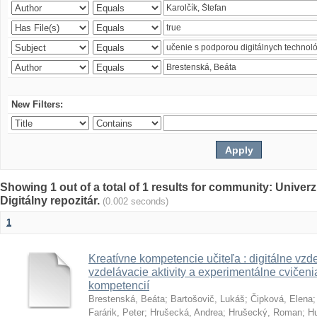
New Filters:
Showing 1 out of a total of 1 results for community: Univer
Digitálny repozitár.
(0.002 seconds)
1
Kreatívne kompetencie učiteľa : digitálne vzde
vzdelávacie aktivity a experimentálne cvičenia
kompetencií
Brestenská, Beáta
;
Bartošovič, Lukáš
;
Čipková, Elena
Farárik, Peter
;
Hrušecká, Andrea
;
Hrušecký, Roman
;
Hu