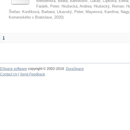
Brestenská, Beáta
;
Bartošovič, Lukáš
;
Čipková, Elena
Farárik, Peter
;
Hrušecká, Andrea
;
Hrušecký, Roman
;
Hu
Štefan
;
Kordíková, Barbara
;
Likavský, Peter
;
Mayerová, Karolína
;
Nagy,
Komenského v Bratislave
,
2020
)
1
DSpace software
copyright © 2002-2016
DuraSpace
Contact Us
|
Send Feedback