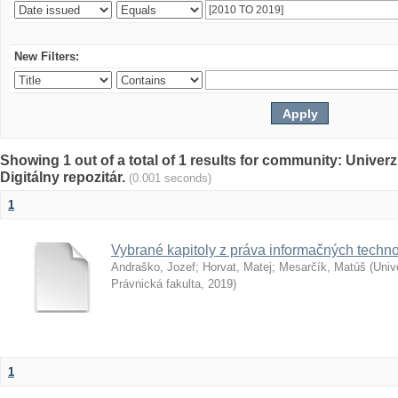
New Filters:
Showing 1 out of a total of 1 results for community: Univer
Digitálny repozitár.
(0.001 seconds)
1
Vybrané kapitoly z práva informačných techno
Andraško, Jozef
;
Horvat, Matej
;
Mesarčík, Matúš
(
Univ
Právnická fakulta
,
2019
)
1