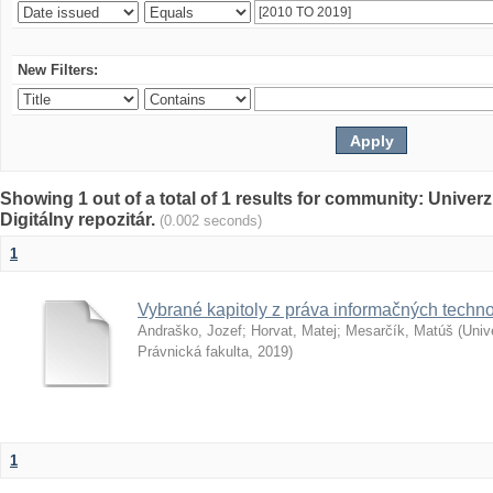
New Filters:
Showing 1 out of a total of 1 results for community: Univer
Digitálny repozitár.
(0.002 seconds)
1
Vybrané kapitoly z práva informačných techno
Andraško, Jozef
;
Horvat, Matej
;
Mesarčík, Matúš
(
Univ
Právnická fakulta
,
2019
)
1