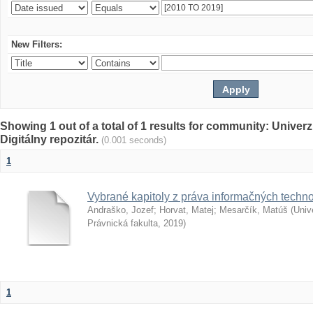
New Filters:
Showing 1 out of a total of 1 results for community: Univer
Digitálny repozitár.
(0.001 seconds)
1
Vybrané kapitoly z práva informačných techno
Andraško, Jozef
;
Horvat, Matej
;
Mesarčík, Matúš
(
Univ
Právnická fakulta
,
2019
)
1