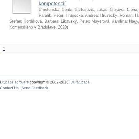
kompetencií
Brestenská, Beáta
;
Bartošovič, Lukáš
;
Čipková, Elena
Farárik, Peter
;
Hrušecká, Andrea
;
Hrušecký, Roman
;
Hu
Štefan
;
Kordíková, Barbara
;
Likavský, Peter
;
Mayerová, Karolína
;
Nagy,
Komenského v Bratislave
,
2020
)
1
DSpace software
copyright © 2002-2016
DuraSpace
Contact Us
|
Send Feedback