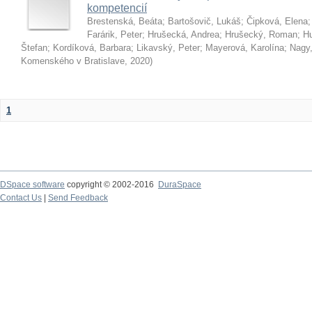
kompetencií
Brestenská, Beáta
;
Bartošovič, Lukáš
;
Čipková, Elena
Farárik, Peter
;
Hrušecká, Andrea
;
Hrušecký, Roman
;
Hu
Štefan
;
Kordíková, Barbara
;
Likavský, Peter
;
Mayerová, Karolína
;
Nagy,
Komenského v Bratislave
,
2020
)
1
DSpace software
copyright © 2002-2016
DuraSpace
Contact Us
|
Send Feedback