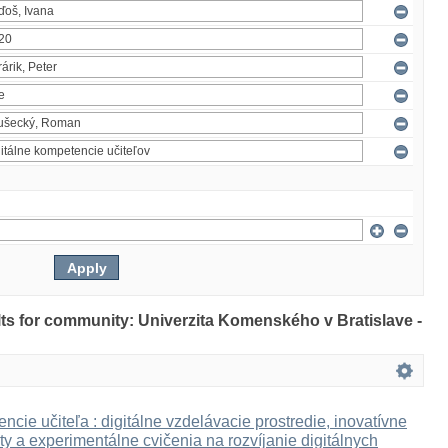
ults for community: Univerzita Komenského v Bratislave -
ncie učiteľa : digitálne vzdelávacie prostredie, inovatívne
ty a experimentálne cvičenia na rozvíjanie digitálnych