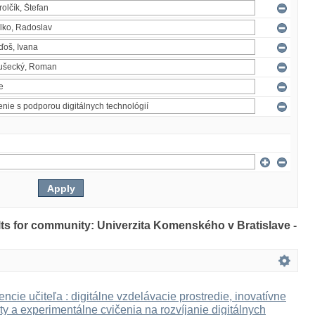
ults for community: Univerzita Komenského v Bratislave -
ncie učiteľa : digitálne vzdelávacie prostredie, inovatívne
ty a experimentálne cvičenia na rozvíjanie digitálnych