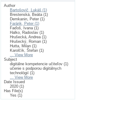
Author
Bartošovič, Lukáš (1)
Brestenská, Beáta (1)
Demkanin, Peter (1)
Farárik, Peter (1)
Faďoš, Ivana (1)
Halko, Radoslav (1)
Hrušecká, Andrea (1)
Hrušecký, Roman (1)
Hutta, Milan (1)
Karolčík, Štefan (1)
... View More
Subject
digitálne kompetencie učiteľov (1)
učenie s podporou digitálnych
technológií (1)
... View More
Date Issued
2020 (1)
Has File(s)
Yes (1)