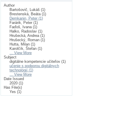
Author
Bartošovič, Lukáš (1)
Brestenská, Beáta (1)
Demkanin, Peter (1)
Farárik, Peter (1)
Faďoš, Ivana (1)
Halko, Radoslav (1)
Hrušecká, Andrea (1)
Hrušecký, Roman (1)
Hutta, Milan (1)
Karolčík, Štefan (1)
... View More
Subject
digitálne kompetencie učiteľov (1)
učenie s podporou digitálnych
technológií (1)
... View More
Date Issued
2020 (1)
Has File(s)
Yes (1)