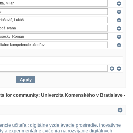
ults for community: Univerzita Komenského v Bratislave -
ncie učiteľa : digitálne vzdelávacie prostredie, inovatívne
ty a experimentálne cvičenia na rozvíjanie digitálnych