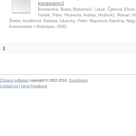
kompetencií
Brestenská, Beáta
;
Bartošovič, Lukáš
;
Čipková, Elena
Farárik, Peter
;
Hrušecká, Andrea
;
Hrušecký, Roman
;
Hu
Štefan
;
Kordíková, Barbara
;
Likavský, Peter
;
Mayerová, Karolína
;
Nagy,
Komenského v Bratislave
,
2020
)
1
DSpace software
copyright © 2002-2016
DuraSpace
Contact Us
|
Send Feedback