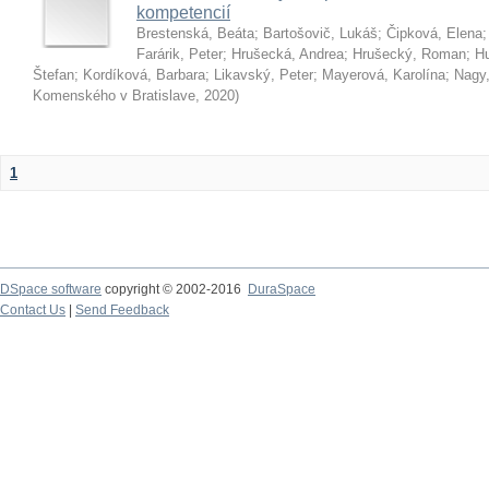
kompetencií
Brestenská, Beáta
;
Bartošovič, Lukáš
;
Čipková, Elena
Farárik, Peter
;
Hrušecká, Andrea
;
Hrušecký, Roman
;
Hu
Štefan
;
Kordíková, Barbara
;
Likavský, Peter
;
Mayerová, Karolína
;
Nagy,
Komenského v Bratislave
,
2020
)
1
DSpace software
copyright © 2002-2016
DuraSpace
Contact Us
|
Send Feedback