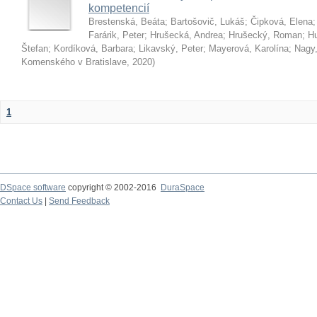
kompetencií
Brestenská, Beáta
;
Bartošovič, Lukáš
;
Čipková, Elena
Farárik, Peter
;
Hrušecká, Andrea
;
Hrušecký, Roman
;
Hu
Štefan
;
Kordíková, Barbara
;
Likavský, Peter
;
Mayerová, Karolína
;
Nagy,
Komenského v Bratislave
,
2020
)
1
DSpace software
copyright © 2002-2016
DuraSpace
Contact Us
|
Send Feedback