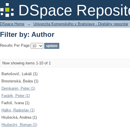
Filter by: Author
DSpace Reposit
DSpace Home
→
Univerzita Komenského v Bratislave - Digitálny repozitár
Filter by: Author
Results Per Page:
Now showing items 1-10 of 1
Bartošovič, Lukáš (1)
Brestenská, Beáta (1)
Demkanin, Peter (1)
Farárik, Peter (1)
Faďoš, Ivana (1)
Halko, Radoslav (1)
Hrušecká, Andrea (1)
Hrušecký, Roman (1)