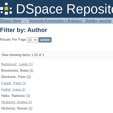
Filter by: Author
DSpace Reposit
DSpace Home
→
Univerzita Komenského v Bratislave - Digitálny repozitár
Filter by: Author
Results Per Page:
Now showing items 1-10 of 1
Bartošovič, Lukáš (1)
Brestenská, Beáta (1)
Demkanin, Peter (1)
Farárik, Peter (1)
Faďoš, Ivana (1)
Halko, Radoslav (1)
Hrušecká, Andrea (1)
Hrušecký, Roman (1)