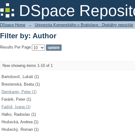
Filter by: Author
DSpace Reposit
DSpace Home
→
Univerzita Komenského v Bratislave - Digitálny repozitár
Filter by: Author
Results Per Page:
Now showing items 1-10 of 1
Bartošovič, Lukáš (1)
Brestenská, Beáta (1)
Demkanin, Peter (1)
Farárik, Peter (1)
Faďoš, Ivana (1)
Halko, Radoslav (1)
Hrušecká, Andrea (1)
Hrušecký, Roman (1)