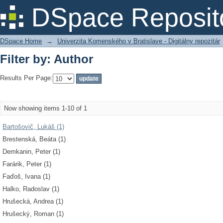
Filter by: Author
DSpace Reposit
DSpace Home
→
Univerzita Komenského v Bratislave - Digitálny repozitár
Filter by: Author
Results Per Page:
Now showing items 1-10 of 1
Bartošovič, Lukáš (1)
Brestenská, Beáta (1)
Demkanin, Peter (1)
Farárik, Peter (1)
Faďoš, Ivana (1)
Halko, Radoslav (1)
Hrušecká, Andrea (1)
Hrušecký, Roman (1)