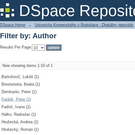
Filter by: Author
DSpace Reposit
DSpace Home
→
Univerzita Komenského v Bratislave - Digitálny repozitár
Filter by: Author
Results Per Page:
Now showing items 1-10 of 1
Bartošovič, Lukáš (1)
Brestenská, Beáta (1)
Demkanin, Peter (1)
Farárik, Peter (1)
Faďoš, Ivana (1)
Halko, Radoslav (1)
Hrušecká, Andrea (1)
Hrušecký, Roman (1)