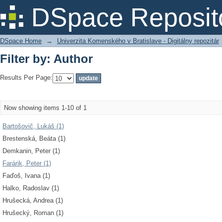
Filter by: Author
DSpace Reposit
DSpace Home
→
Univerzita Komenského v Bratislave - Digitálny repozitár
Filter by: Author
Results Per Page:
Now showing items 1-10 of 1
Bartošovič, Lukáš (1)
Brestenská, Beáta (1)
Demkanin, Peter (1)
Farárik, Peter (1)
Faďoš, Ivana (1)
Halko, Radoslav (1)
Hrušecká, Andrea (1)
Hrušecký, Roman (1)