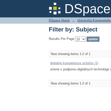
Filter by: Subject
DSpace 
DSpace Home
→
Univerzita Komenského v
Filter by: Subject
Results Per Page:
Now showing items 1-2 of 1
digitálne kompetencie učiteľov (1)
učenie s podporou digitálnych technológií 
Now showing items 1-2 of 1