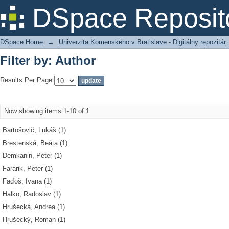
Filter by: Author
DSpace Reposit
DSpace Home
→
Univerzita Komenského v Bratislave - Digitálny repozitár
Filter by: Author
Results Per Page:
Now showing items 1-10 of 1
Bartošovič, Lukáš (1)
Brestenská, Beáta (1)
Demkanin, Peter (1)
Farárik, Peter (1)
Faďoš, Ivana (1)
Halko, Radoslav (1)
Hrušecká, Andrea (1)
Hrušecký, Roman (1)