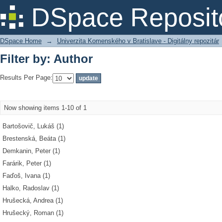
Filter by: Author
DSpace Reposit
DSpace Home
→
Univerzita Komenského v Bratislave - Digitálny repozitár
Filter by: Author
Results Per Page:
Now showing items 1-10 of 1
Bartošovič, Lukáš (1)
Brestenská, Beáta (1)
Demkanin, Peter (1)
Farárik, Peter (1)
Faďoš, Ivana (1)
Halko, Radoslav (1)
Hrušecká, Andrea (1)
Hrušecký, Roman (1)