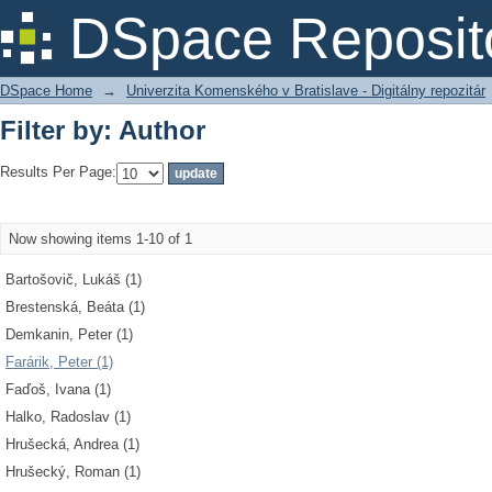
Filter by: Author
DSpace Reposit
DSpace Home
→
Univerzita Komenského v Bratislave - Digitálny repozitár
Filter by: Author
Results Per Page:
Now showing items 1-10 of 1
Bartošovič, Lukáš (1)
Brestenská, Beáta (1)
Demkanin, Peter (1)
Farárik, Peter (1)
Faďoš, Ivana (1)
Halko, Radoslav (1)
Hrušecká, Andrea (1)
Hrušecký, Roman (1)