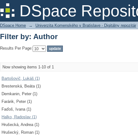
Filter by: Author
DSpace Reposit
DSpace Home
→
Univerzita Komenského v Bratislave - Digitálny repozitár
Filter by: Author
Results Per Page:
Now showing items 1-10 of 1
Bartošovič, Lukáš (1)
Brestenská, Beáta (1)
Demkanin, Peter (1)
Farárik, Peter (1)
Faďoš, Ivana (1)
Halko, Radoslav (1)
Hrušecká, Andrea (1)
Hrušecký, Roman (1)