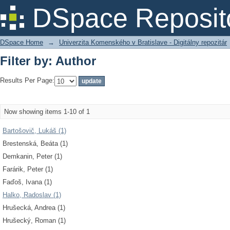
Filter by: Author
DSpace Reposit
DSpace Home
→
Univerzita Komenského v Bratislave - Digitálny repozitár
Filter by: Author
Results Per Page:
Now showing items 1-10 of 1
Bartošovič, Lukáš (1)
Brestenská, Beáta (1)
Demkanin, Peter (1)
Farárik, Peter (1)
Faďoš, Ivana (1)
Halko, Radoslav (1)
Hrušecká, Andrea (1)
Hrušecký, Roman (1)