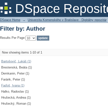
Filter by: Author
DSpace Reposit
DSpace Home
→
Univerzita Komenského v Bratislave - Digitálny repozitár
Filter by: Author
Results Per Page:
Now showing items 1-10 of 1
Bartošovič, Lukáš (1)
Brestenská, Beáta (1)
Demkanin, Peter (1)
Farárik, Peter (1)
Faďoš, Ivana (1)
Halko, Radoslav (1)
Hrušecká, Andrea (1)
Hrušecký, Roman (1)