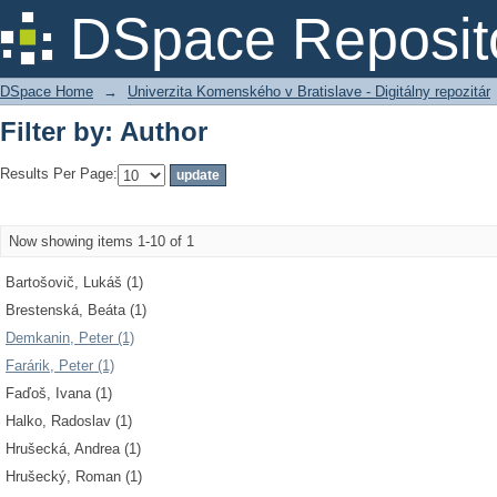
Filter by: Author
DSpace Reposit
DSpace Home
→
Univerzita Komenského v Bratislave - Digitálny repozitár
Filter by: Author
Results Per Page:
Now showing items 1-10 of 1
Bartošovič, Lukáš (1)
Brestenská, Beáta (1)
Demkanin, Peter (1)
Farárik, Peter (1)
Faďoš, Ivana (1)
Halko, Radoslav (1)
Hrušecká, Andrea (1)
Hrušecký, Roman (1)