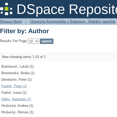
Filter by: Author
DSpace Reposit
DSpace Home
→
Univerzita Komenského v Bratislave - Digitálny repozitár
Filter by: Author
Results Per Page:
Now showing items 1-10 of 1
Bartošovič, Lukáš (1)
Brestenská, Beáta (1)
Demkanin, Peter (1)
Farárik, Peter (1)
Faďoš, Ivana (1)
Halko, Radoslav (1)
Hrušecká, Andrea (1)
Hrušecký, Roman (1)