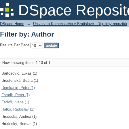
Filter by: Author
DSpace Reposit
DSpace Home
→
Univerzita Komenského v Bratislave - Digitálny repozitár
Filter by: Author
Results Per Page:
Now showing items 1-10 of 1
Bartošovič, Lukáš (1)
Brestenská, Beáta (1)
Demkanin, Peter (1)
Farárik, Peter (1)
Faďoš, Ivana (1)
Halko, Radoslav (1)
Hrušecká, Andrea (1)
Hrušecký, Roman (1)