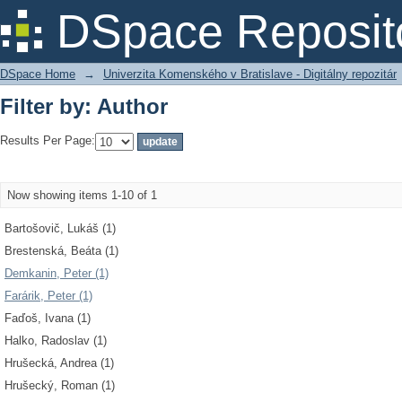
Filter by: Author
DSpace Reposit
DSpace Home
→
Univerzita Komenského v Bratislave - Digitálny repozitár
Filter by: Author
Results Per Page:
Now showing items 1-10 of 1
Bartošovič, Lukáš (1)
Brestenská, Beáta (1)
Demkanin, Peter (1)
Farárik, Peter (1)
Faďoš, Ivana (1)
Halko, Radoslav (1)
Hrušecká, Andrea (1)
Hrušecký, Roman (1)