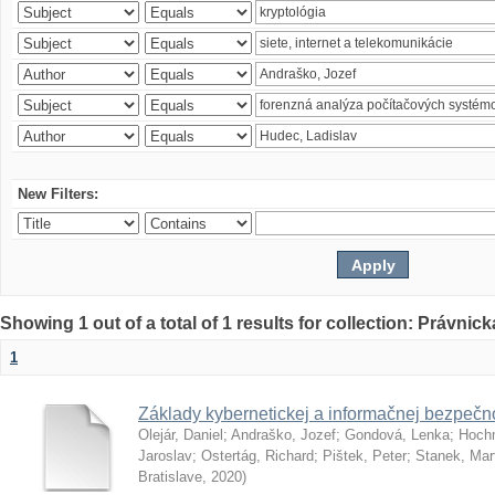
New Filters:
Showing 1 out of a total of 1 results for collection: Právnick
1
Základy kybernetickej a informačnej bezpečno
Olejár, Daniel
;
Andraško, Jozef
;
Gondová, Lenka
;
Hoch
Jaroslav
;
Ostertág, Richard
;
Pištek, Peter
;
Stanek, Mar
Bratislave
,
2020
)